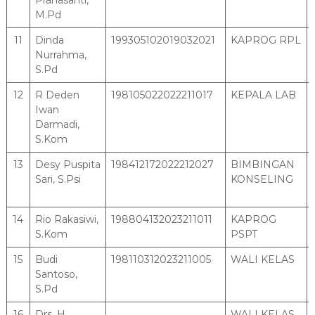
Prahasanti,
M.Pd
11
Dinda
199305102019032021
KAPROG RPL
Nurrahma,
S.Pd
12
R Deden
198105022022211017
KEPALA LAB
Iwan
Darmadi,
S.Kom
13
Desy Puspita
198412172022212027
BIMBINGAN
Sari, S.Psi
KONSELING
14
Rio Rakasiwi,
198804132023211011
KAPROG
S.Kom
PSPT
15
Budi
198110312023211005
WALI KELAS
Santoso,
S.Pd
16
Drs. H.
WALI KELAS