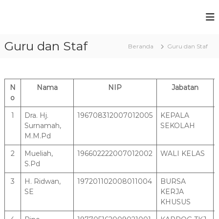
L
o
S
C
n
e
M
c
r
Guru dan Staf
a
K
Beranda
Guru dan Staf
d
t
N
a
k
s
6
,
e
K
U
k
N
Nama
NIP
Jabatan
o
n
o
o
g
t
n
g
1
Dra. Hj.
196708312007012005
KEPALA
a
t
u
Surnamah,
SEKOLAH
e
T
l
M.M.Pd
,
n
a
B
n
2
Mueliah,
196602222007012002
WALI KELAS
e
g
r
S.Pd
k
e
a
3
H. Ridwan,
197201102008011004
BURSA
r
r
SE
KERJA
a
a
KHUSUS
k
n
t