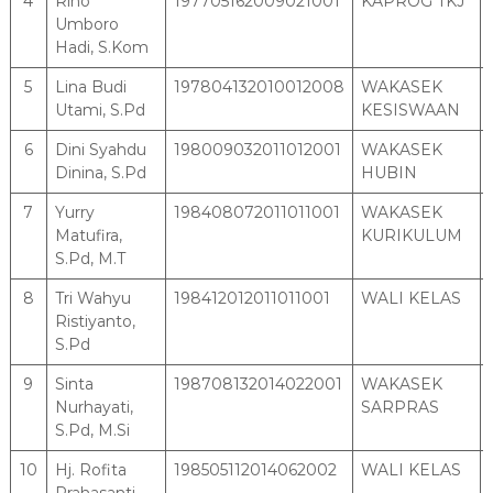
4
Rino
197705162009021001
KAPROG TKJ
g
e
Umboro
S
r
Hadi, S.Kom
e
l
5
Lina Budi
197804132010012008
WAKASEK
Utami, S.Pd
KESISWAAN
a
t
6
Dini Syahdu
198009032011012001
WAKASEK
a
Dinina, S.Pd
HUBIN
n
7
Yurry
198408072011011001
WAKASEK
Matufira,
KURIKULUM
S.Pd, M.T
8
Tri Wahyu
198412012011011001
WALI KELAS
Ristiyanto,
S.Pd
9
Sinta
198708132014022001
WAKASEK
Nurhayati,
SARPRAS
S.Pd, M.Si
10
Hj. Rofita
198505112014062002
WALI KELAS