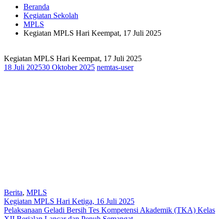
Beranda
Kegiatan Sekolah
MPLS
Kegiatan MPLS Hari Keempat, 17 Juli 2025
Kegiatan MPLS Hari Keempat, 17 Juli 2025
18 Juli 2025
30 Oktober 2025
nemtas-user
Berita
,
MPLS
Navigasi
Kegiatan MPLS Hari Ketiga, 16 Juli 2025
Pelaksanaan Geladi Bersih Tes Kompetensi Akademik (TKA) Kelas
pos
XII Berjalan Lancar dan Penuh Semangat