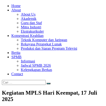
Loncat
Home
SMKN
Cerdas,
ke
About
6
Unggul,
konten
About Us
Kota
Berkarakter
Akademik
Tangerang
Guru dan Staf
Selatan
Mitra Industri
Ekstrakurikuler
Konsentrasi Keahlian
Teknik Komputer dan Jaringan
Rekayasa Perangkat Lunak
Produksi dan Siaran Program Televisi
Berita
SPMB
Informasi
Jadwal SPMB 2026
Kelengkapan Berkas
Contact
Cari:
Cari
Kegiatan MPLS Hari Keempat, 17 Juli
2025