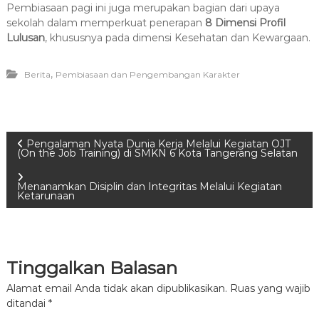
Pembiasaan pagi ini juga merupakan bagian dari upaya
sekolah dalam memperkuat penerapan
8 Dimensi Profil
Lulusan
, khususnya pada dimensi Kesehatan dan Kewargaan.
,
Berita
Pembiasaan dan Pengembangan Karakter
N
Pengalaman Nyata Dunia Kerja Melalui Kegiatan OJT
(On the Job Training) di SMKN 6 Kota Tangerang Selatan
a
Menanamkan Disiplin dan Integritas Melalui Kegiatan
Ketarunaan
v
i
Tinggalkan Balasan
g
Alamat email Anda tidak akan dipublikasikan.
Ruas yang wajib
a
ditandai
*