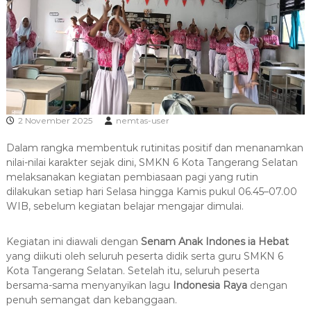
g
e
S
r
e
l
a
t
a
n
2 November 2025
nemtas-user
Dalam rangka membentuk rutinitas positif dan menanamkan
nilai-nilai karakter sejak dini, SMKN 6 Kota Tangerang Selatan
melaksanakan kegiatan pembiasaan pagi yang rutin
dilakukan setiap hari Selasa hingga Kamis pukul 06.45–07.00
WIB, sebelum kegiatan belajar mengajar dimulai.
Kegiatan ini diawali dengan
Senam Anak Indones ia Hebat
yang diikuti oleh seluruh peserta didik serta guru SMKN 6
Kota Tangerang Selatan. Setelah itu, seluruh peserta
bersama-sama menyanyikan lagu
Indonesia Raya
dengan
penuh semangat dan kebanggaan.