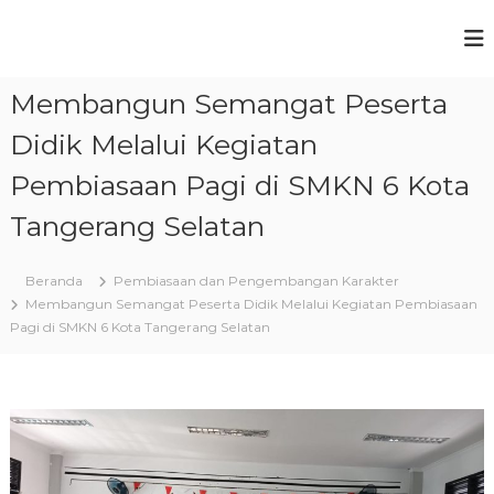
L
o
S
C
n
e
M
c
r
Membangun Semangat Peserta
a
K
d
t
N
a
Didik Melalui Kegiatan
k
s
6
,
e
Pembiasaan Pagi di SMKN 6 Kota
K
U
k
o
n
o
Tangerang Selatan
g
t
n
g
a
t
u
Beranda
Pembiasaan dan Pengembangan Karakter
e
T
l
Membangun Semangat Peserta Didik Melalui Kegiatan Pembiasaan
,
n
a
B
Pagi di SMKN 6 Kota Tangerang Selatan
n
e
g
r
k
e
a
r
r
a
a
k
n
t