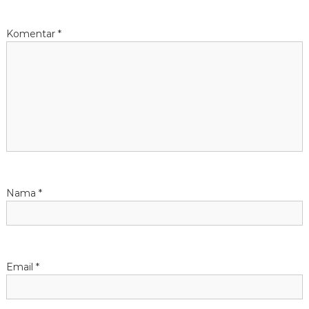
s
Komentar
*
i
p
o
s
Nama
*
Email
*