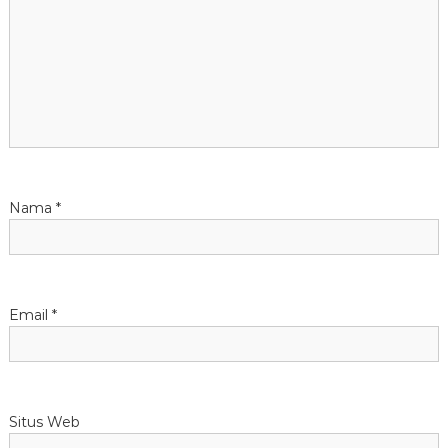
i
p
o
s
Nama
*
Email
*
Situs Web