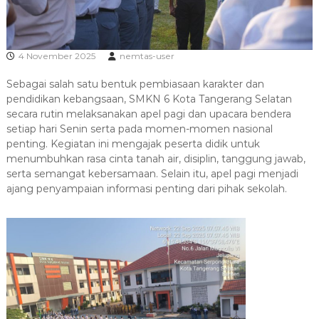
g
e
S
r
e
l
4 November 2025
nemtas-user
a
Sebagai salah satu bentuk pembiasaan karakter dan
t
pendidikan kebangsaan, SMKN 6 Kota Tangerang Selatan
a
secara rutin melaksanakan apel pagi dan upacara bendera
n
setiap hari Senin serta pada momen-momen nasional
penting. Kegiatan ini mengajak peserta didik untuk
menumbuhkan rasa cinta tanah air, disiplin, tanggung jawab,
serta semangat kebersamaan. Selain itu, apel pagi menjadi
ajang penyampaian informasi penting dari pihak sekolah.