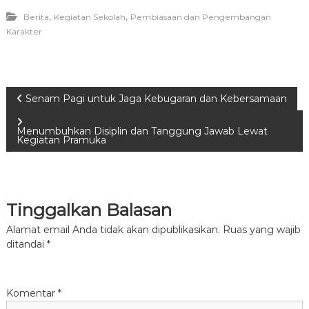
,
,
Berita
Kegiatan Sekolah
Pembiasaan dan Pengembangan
Karakter
N
Senam Pagi untuk Jaga Kebugaran dan Kebersamaan
a
Menumbuhkan Disiplin dan Tanggung Jawab Lewat
Kegiatan Pramuka
v
i
Tinggalkan Balasan
g
Alamat email Anda tidak akan dipublikasikan.
Ruas yang wajib
ditandai
*
a
s
Komentar
*