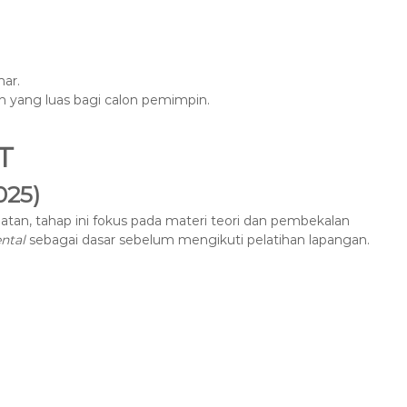
nar.
 yang luas bagi calon pemimpin.
T
025)
tan, tahap ini fokus pada materi teori dan pembekalan
ntal
sebagai dasar sebelum mengikuti pelatihan lapangan.