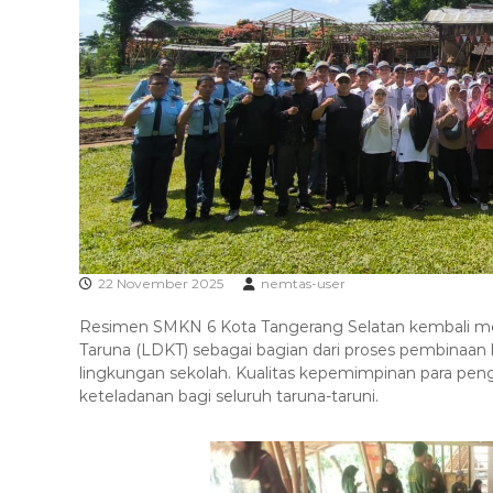
g
a
S
k
e
t
l
e
a
r
t
a
n
22 November 2025
nemtas-user
Resimen SMKN 6 Kota Tangerang Selatan kembali me
Taruna (LDKT) sebagai bagian dari proses pembinaan k
lingkungan sekolah. Kualitas kepemimpinan para pe
keteladanan bagi seluruh taruna-taruni.