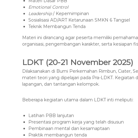
Materi Dasar PBB
Emotional Control
Leadership
/ Kepemimpinan
Sosialisasi AD/ART Ketarunaan SMKN 6 Tangsel
Teknik Membangun Tenda
Materi ini dirancang agar peserta memiliki pemah
organisasi, pengembangan karakter, serta kesiapan fi
LDKT (20-21 November 2025)
Dilaksanakan di Bumi Perkemahan Rimbun, Ciater, Ser
materi teori yang dipelajari pada Pra-LDKT. Kegiatan d
lapangan, dan tantangan kelompok.
Beberapa kegiatan utama dalam LDKT inti meliputi:
Latihan PBB lanjutan
Presentasi program kerja yang telah disusun
Pembinaan mental dan kesamaptaan
Praktik membangun tenda