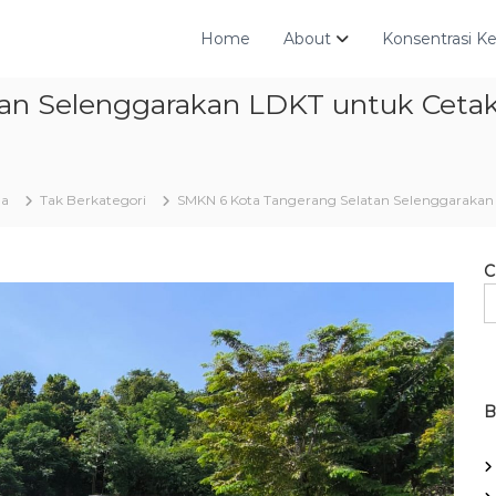
Home
About
Konsentrasi Ke
tan Selenggarakan LDKT untuk Ceta
da
Tak Berkategori
SMKN 6 Kota Tangerang Selatan Selenggaraka
C
B