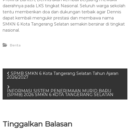
daerahnya pada LKS tingkat Nasional. Seluruh warga sekolah
tentu memberikan doa dan dukungan terbaik agar Dennis
dapat kembali mengukir prestasi dan membawa nama
SMKN 6 Kota Tangerang Selatan semakin bersinar di tingkat
nasional.
Berita
N
SPMB SMKN 6 Kota Tangerang Selatan Tahun Ajaran
2026/2027
a
INFORMASI SISTEM PENERIMAAN MURID BARU
(SPMB) 2026 SMKN 6 KOTA TANGERANG SELATAN
v
i
Tinggalkan Balasan
g