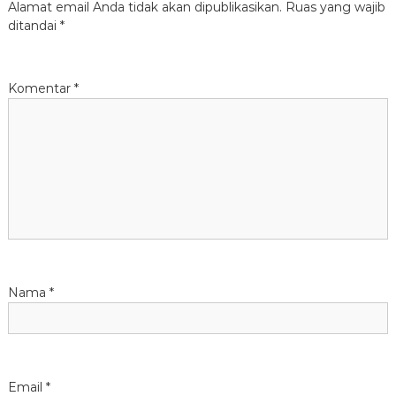
Alamat email Anda tidak akan dipublikasikan.
Ruas yang wajib
a
ditandai
*
s
Komentar
*
i
p
o
s
Nama
*
Email
*