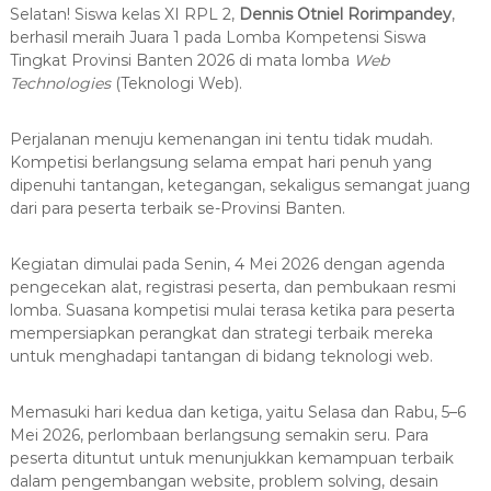
g
e
Selatan! Siswa kelas XI RPL 2,
Dennis Otniel Rorimpandey
,
S
r
berhasil meraih Juara 1 pada
Lomba Kompetensi Siswa
e
Tingkat Provinsi Banten 2026
di mata lomba
Web
Technologies
(Teknologi Web).
l
a
t
Perjalanan menuju kemenangan ini tentu tidak mudah.
Kompetisi berlangsung selama empat hari penuh yang
a
dipenuhi tantangan, ketegangan, sekaligus semangat juang
n
dari para peserta terbaik se-Provinsi Banten.
Kegiatan dimulai pada Senin, 4 Mei 2026 dengan agenda
pengecekan alat, registrasi peserta, dan pembukaan resmi
lomba. Suasana kompetisi mulai terasa ketika para peserta
mempersiapkan perangkat dan strategi terbaik mereka
untuk menghadapi tantangan di bidang teknologi web.
Memasuki hari kedua dan ketiga, yaitu Selasa dan Rabu, 5–6
Mei 2026, perlombaan berlangsung semakin seru. Para
peserta dituntut untuk menunjukkan kemampuan terbaik
dalam pengembangan website, problem solving, desain