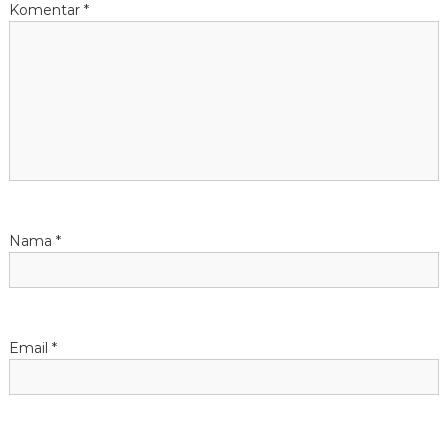
s
Komentar
*
i
p
o
s
Nama
*
Email
*