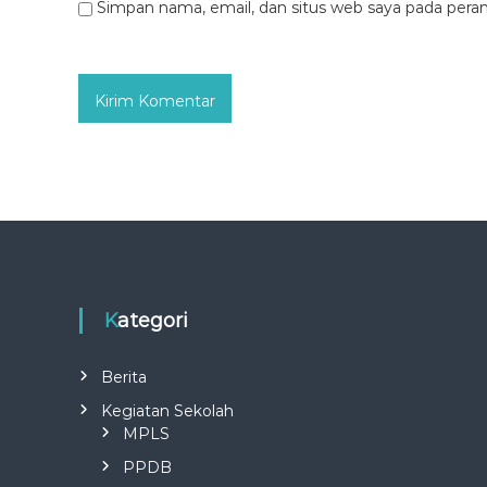
Simpan nama, email, dan situs web saya pada pera
Kategori
Berita
Kegiatan Sekolah
MPLS
PPDB