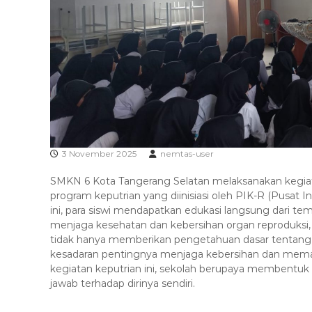
g
a
S
k
e
t
l
e
a
r
t
a
n
3 November 2025
nemtas-user
SMKN 6 Kota Tangerang Selatan melaksanakan kegiatan
program keputrian yang diinisiasi oleh PIK-R (Pusat 
ini, para siswi mendapatkan edukasi langsung dari 
menjaga kesehatan dan kebersihan organ reproduksi, 
tidak hanya memberikan pengetahuan dasar tentang
kesadaran pentingnya menjaga kebersihan dan memaha
kegiatan keputrian ini, sekolah berupaya membentuk 
jawab terhadap dirinya sendiri.