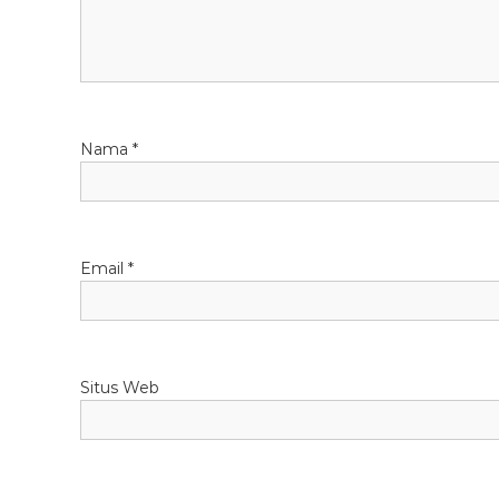
p
o
s
Nama
*
Email
*
Situs Web