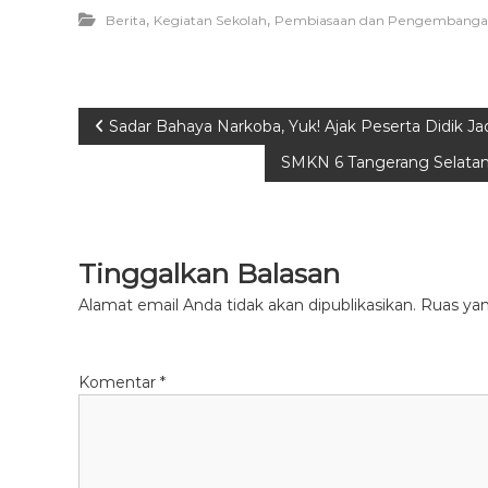
,
,
Berita
Kegiatan Sekolah
Pembiasaan dan Pengembangan
N
Sadar Bahaya Narkoba, Yuk! Ajak Peserta Didik J
SMKN 6 Tangerang Selatan 
a
v
Tinggalkan Balasan
i
Alamat email Anda tidak akan dipublikasikan.
Ruas yan
g
a
Komentar
*
s
i