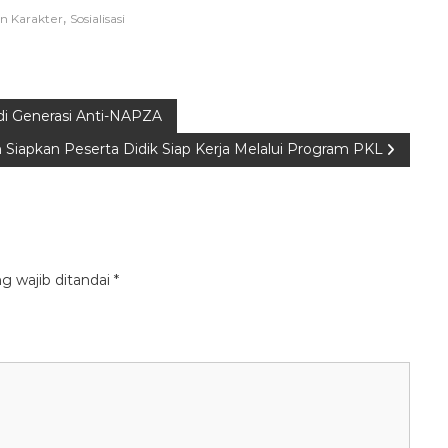
,
 Karakter
Sosialisasi
adi Generasi Anti-NAPZA
Siapkan Peserta Didik Siap Kerja Melalui Program PKL
g wajib ditandai
*