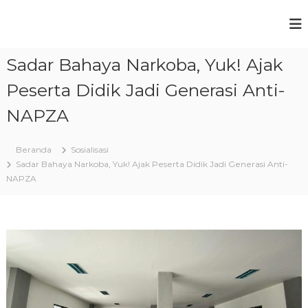
L
o
S
C
n
e
M
c
r
Sadar Bahaya Narkoba, Yuk! Ajak
a
K
d
t
N
a
Peserta Didik Jadi Generasi Anti-
k
s
6
,
e
NAPZA
K
U
k
o
n
o
g
t
n
Beranda
Sosialisasi
g
a
t
Sadar Bahaya Narkoba, Yuk! Ajak Peserta Didik Jadi Generasi Anti-
u
e
NAPZA
T
l
,
n
a
B
n
e
g
r
k
e
a
r
r
a
a
k
n
t