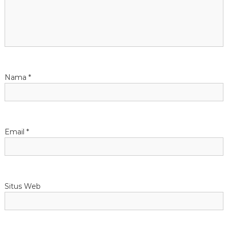
o
s
Nama
*
Email
*
Situs Web